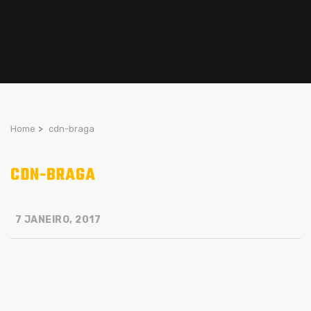
Home
>
cdn-braga
CDN-BRAGA
7 JANEIRO, 2017