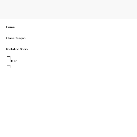
Home
Classificação
Portal do Socio
Menu
Fechar
Home
Clube
História
Marcha
Sede
Instalações