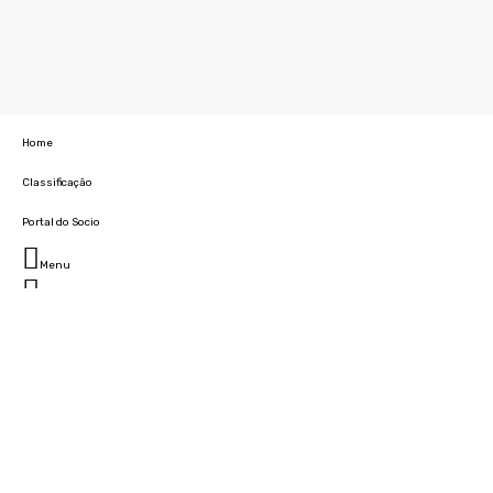
Home
Classificação
Portal do Socio
Menu
Fechar
Home
Clube
História
Marcha
Sede