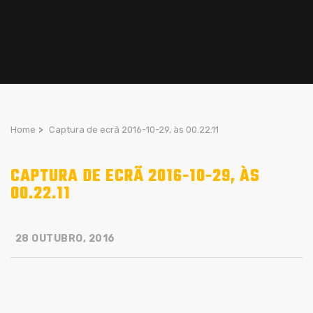
Home
>
Captura de ecrã 2016-10-29, às 00.22.11
CAPTURA DE ECRÃ 2016-10-29, ÀS
00.22.11
28 OUTUBRO, 2016