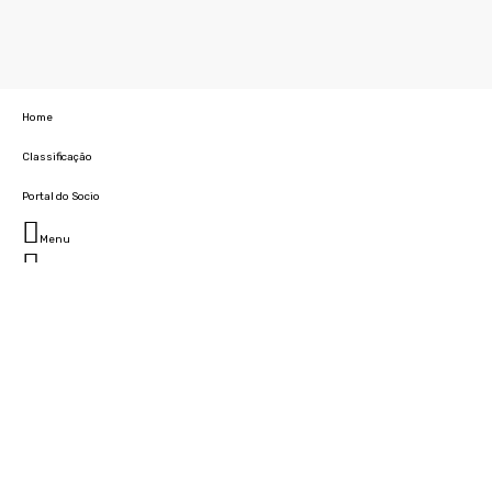
Home
Classificação
Portal do Socio
Menu
Fechar
Home
Clube
História
Marcha
Sede
Instalações