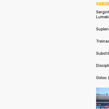
VARZI
Serginh
Lumek
Suplent
Treinad
Substit
Discipl
Golos: 