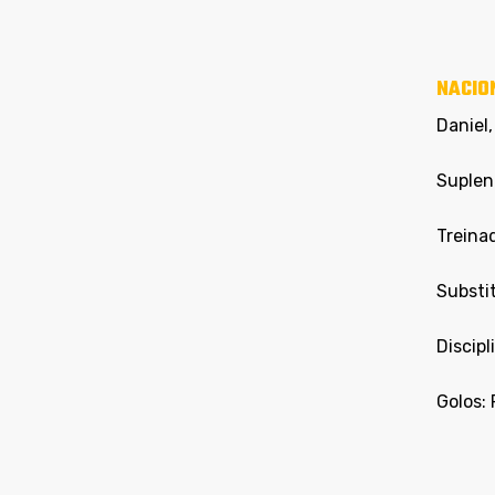
NACIO
Daniel,
Suplent
Treinad
Substit
Discipl
Golos: 