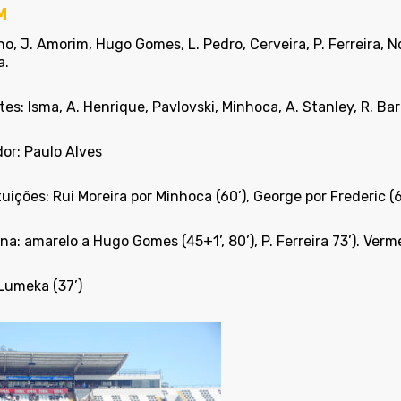
M
o, J. Amorim, Hugo Gomes, L. Pedro, Cerveira, P. Ferreira, N
a.
es: Isma, A. Henrique, Pavlovski, Minhoca, A. Stanley, R. Bar
or: Paulo Alves
uições: Rui Moreira por Minhoca (60’), George por Frederic (6
ina: amarelo a Hugo Gomes (45+1’, 80’), P. Ferreira 73’). Ve
Lumeka (37’)