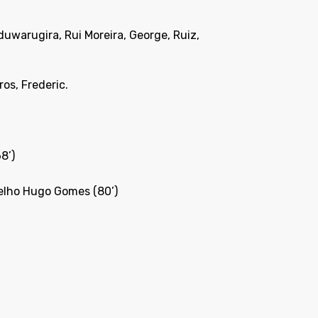
duwarugira, Rui Moreira, George, Ruiz,
ros, Frederic.
8’)
rmelho Hugo Gomes (80’)