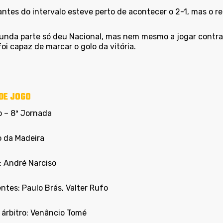
ntes do intervalo esteve perto de acontecer o 2-1, mas o re
unda parte só deu Nacional, mas nem mesmo a jogar contra 
oi capaz de marcar o golo da vitória.
DE JOGO
o – 8ª Jornada
o da Madeira
: André Narciso
ntes: Paulo Brás, Valter Rufo
 árbitro: Venâncio Tomé