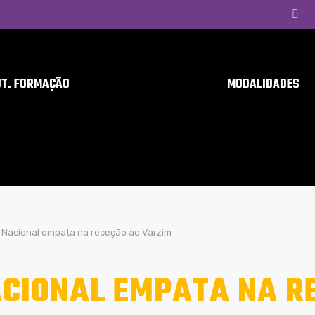
UT. FORMAÇÃO
MODALIDADES
Nacional empata na receção ao Varzim
CIONAL EMPATA NA R