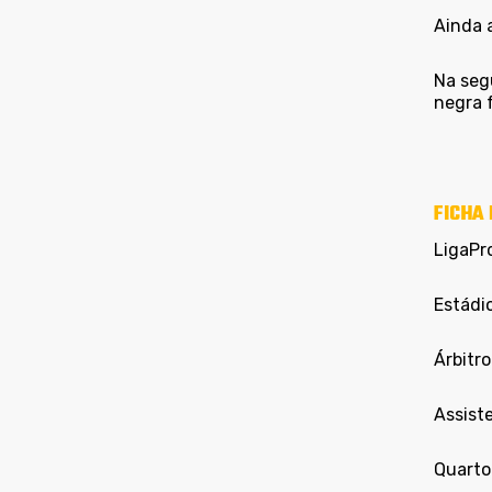
Ainda a
Na seg
negra f
FICHA 
LigaPr
Estádi
Árbitro
Assiste
Quarto