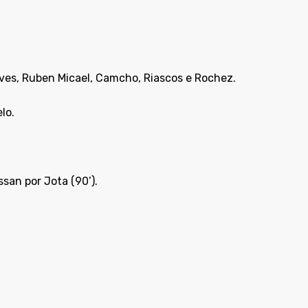
çalves, Ruben Micael, Camcho, Riascos e Rochez.
lo.
assan por Jota (90’).