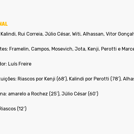
NAL
 Kalindi, Rui Correia, Júlio César, Witi, Alhassan, Vitor Gon
es: Framelin, Campos, Mosevich, Jota, Kenji, Perotti e Marce
or: Luís Freire
uições: Riascos por Kenji (68’), Kalindi por Perotti (78’), Alh
ina: amarelo a Rochez (25’), Júlio César (60’)
Riascos (12’)