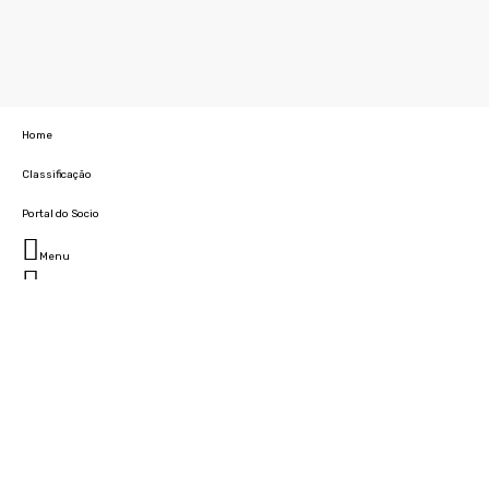
Home
Classificação
Portal do Socio
Menu
Fechar
Home
Clube
História
Marcha
Sede