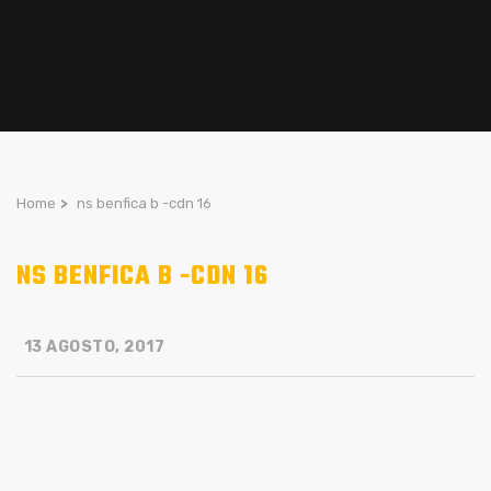
Home
>
ns benfica b -cdn 16
NS BENFICA B -CDN 16
13 AGOSTO, 2017