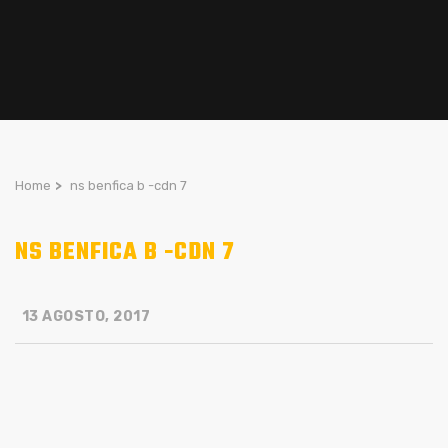
Home
>
ns benfica b -cdn 7
NS BENFICA B -CDN 7
13 AGOSTO, 2017