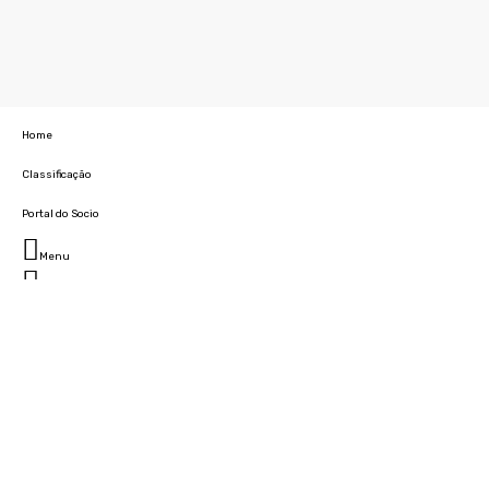
Home
Classificação
Portal do Socio
Menu
Fechar
Home
Clube
História
Marcha
Sede