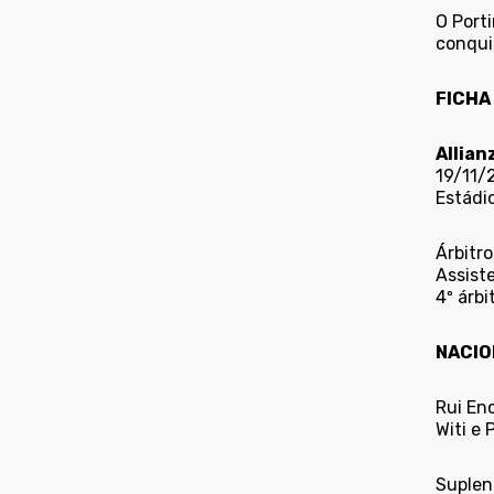
O Port
conqui
FICHA
Allian
19/11/
Estádi
Árbitro
Assist
4º árbi
NACIO
Rui Enc
Witi e 
Suplent