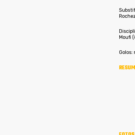
Substi
Rochez 
Discipl
Moufi (
Golos: 
RESUM
FOTOS