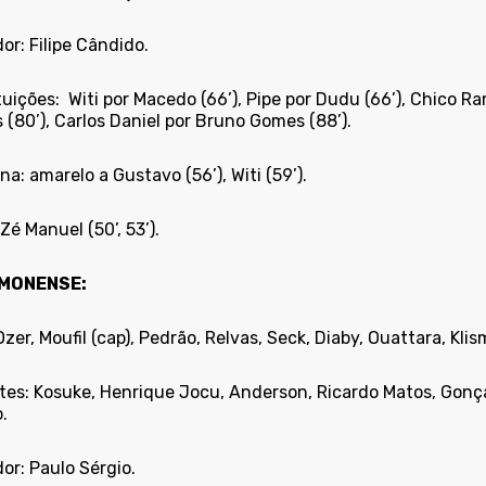
or: Filipe Cândido.
tuições:
Witi por Macedo (66’), Pipe por Dudu (66’), Chico R
 (80’), Carlos Daniel por Bruno Gomes (88’).
ina: amarelo a Gustavo (56’), Witi (59’).
Zé Manuel (50’, 53’).
MONENSE:
zer, MoufiI (cap), Pedrão, Relvas, Seck, Diaby, Ouattara, Kl
tes: Kosuke, Henrique Jocu, Anderson, Ricardo Matos, Gonçal
.
or: Paulo Sérgio.