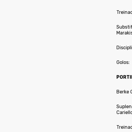
Treinad
Substi
Marakis
Discipl
Golos:
PORTI
Berke O
Suplen
Cariello
Treinad