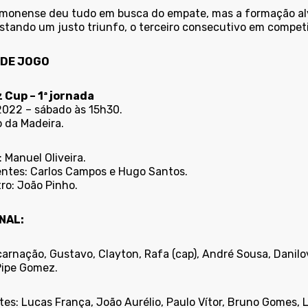
imonense deu tudo em busca do empate, mas a formação alv
stando um justo triunfo, o terceiro consecutivo em competi
 DE JOGO
z Cup – 1ª jornada
2022 – sábado às 15h30.
o da Madeira.
: Manuel Oliveira.
entes: Carlos Campos e Hugo Santos.
tro: João Pinho.
NAL:
arnação, Gustavo, Clayton, Rafa (cap), André Sousa, Danilov
Pipe Gomez.
es: Lucas França, João Aurélio, Paulo Vítor, Bruno Gomes, 