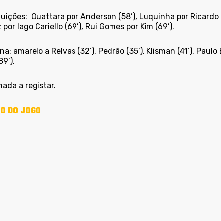
tuições:
Ouattara por Anderson (58’), Luquinha por Ricardo M
por Iago Cariello (69’), Rui Gomes por Kim (69’).
ina: amarelo a Relvas (32’), Pedrão (35’), Klisman (41’), Paulo 
89’).
nada a registar.
O DO JOGO