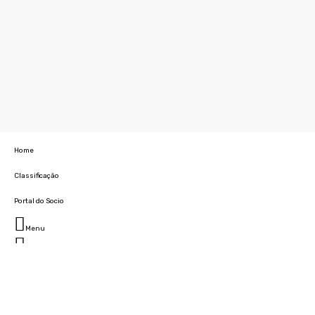
Home
Classificação
Portal do Socio
Menu
Fechar
Home
Clube