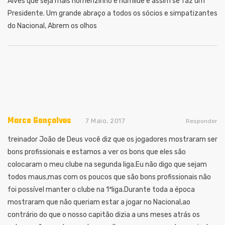
Alves que seja mais homenzinho e humilde e assim se faz um
Presidente. Um grande abraço a todos os sócios e simpatizantes
do Nacional, Abrem os olhos
Marco Gonçalves
7 Maio, 2017
Responder
treinador João de Deus você diz que os jogadores mostraram ser
bons profissionais e estamos a ver os bons que eles são
colocaram o meu clube na segunda liga.Eu não digo que sejam
todos maus,mas com os poucos que são bons profissionais não
foi possível manter o clube na 1ªliga.Durante toda a época
mostraram que não queriam estar a jogar no Nacional,ao
contrário do que o nosso capitão dizia a uns meses atrás os