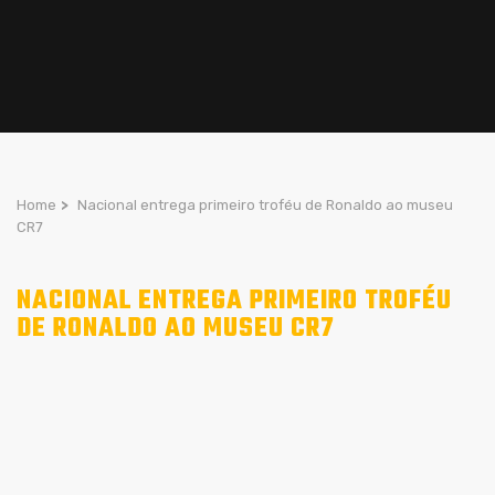
Home
>
Nacional entrega primeiro troféu de Ronaldo ao museu
CR7
NACIONAL ENTREGA PRIMEIRO TROFÉU
DE RONALDO AO MUSEU CR7