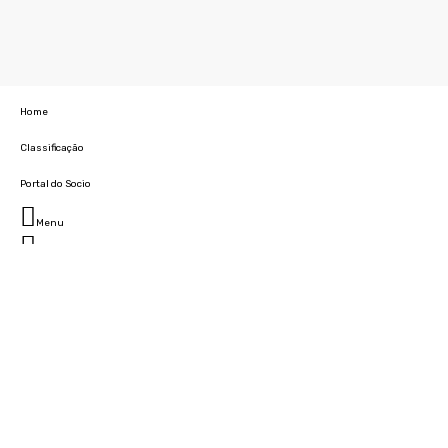
Home
Classificação
Portal do Socio
Menu
Fechar
Home
Clube
História
Marcha
Sede
Instalações