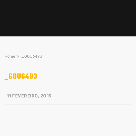
Home
>
_GOU6493
_GOU6493
11 FEVEREIRO, 2019