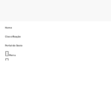
Home
Classificação
Portal do Socio
Menu
Fechar
Home
Clube
História
Marcha
Sede
Instalações