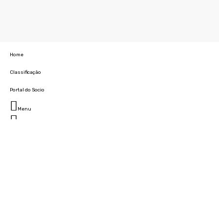
Home
Classificação
Portal do Socio
Menu
Fechar
Home
Clube
História
Marcha
Sede
Instalações