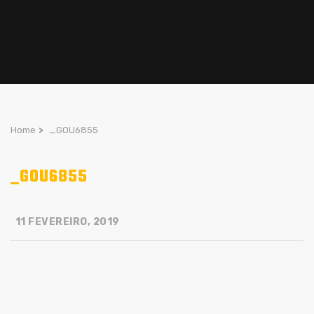
Home
>
_GOU6855
_GOU6855
11 FEVEREIRO, 2019