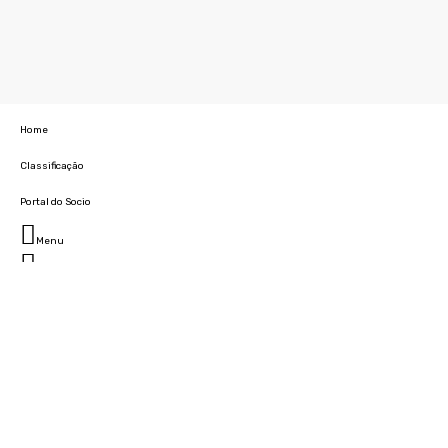
Home
Classificação
Portal do Socio
Menu
Fechar
Home
Clube
História
Marcha
Sede