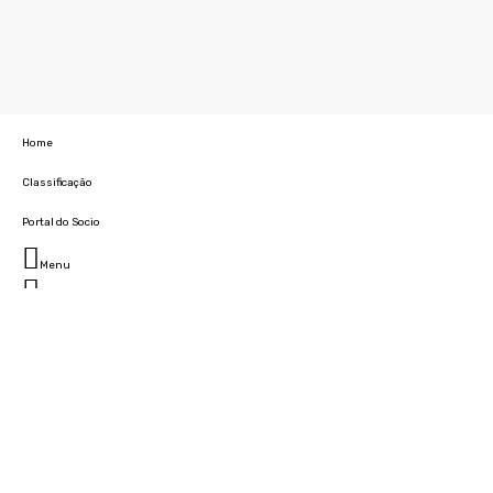
Home
Classificação
Portal do Socio
Menu
Fechar
Home
Clube
História
Marcha
Sede