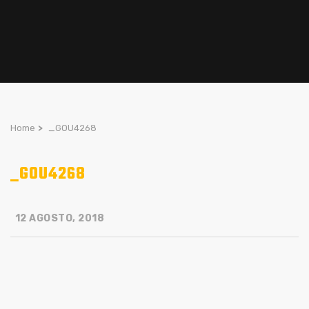
Home
>
_GOU4268
_GOU4268
12 AGOSTO, 2018