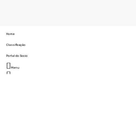
Home
Classificação
Portal do Socio
Menu
Fechar
Home
Clube
História
Marcha
Sede
Instalações