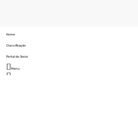
Home
Classificação
Portal do Socio
Menu
Fechar
Home
Clube
História
Marcha
Sede
Instalações