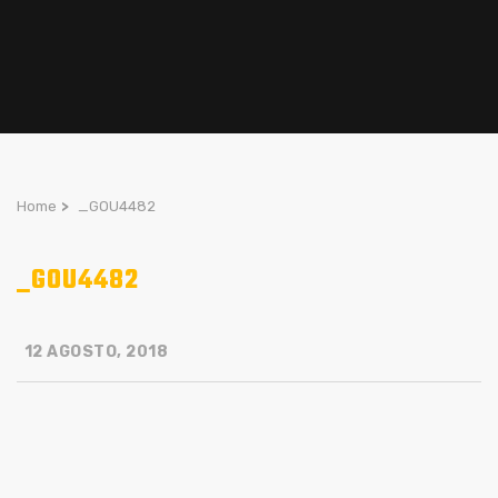
Home
>
_GOU4482
_GOU4482
12 AGOSTO, 2018