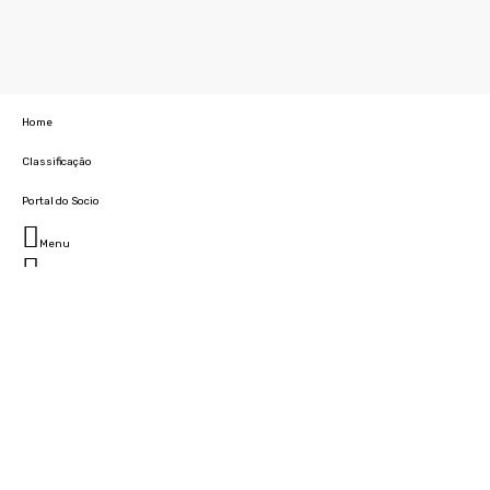
Home
Classificação
Portal do Socio
Menu
Fechar
Home
Clube
História
Marcha
Sede
Instalações