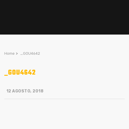
Home
>
_GOU4642
_GOU4642
12 AGOSTO, 2018