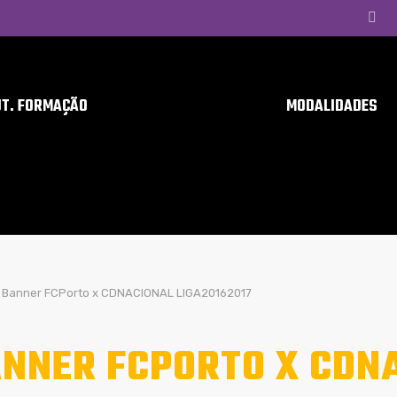
UT. FORMAÇÃO
MODALIDADES
Banner FCPorto x CDNACIONAL LIGA20162017
NNER FCPORTO X CDN