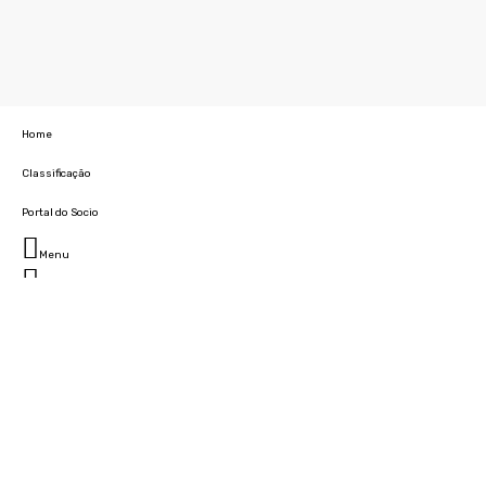
Home
Classificação
Portal do Socio
Menu
Fechar
Home
Clube
História
Marcha
Sede