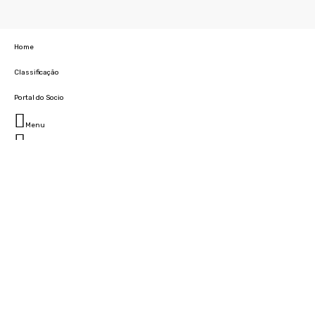
Home
Classificação
Portal do Socio
Menu
Fechar
Home
Clube
História
Marcha
Sede
Instalações
Cidade Desportiva