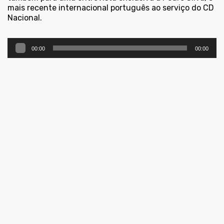
mais recente internacional português ao serviço do CD
Nacional.
Reprodutor
00:00
00:00
de
áudio