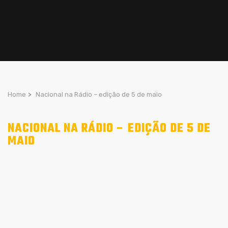
Home
>
Nacional na Rádio – edição de 5 de maio
NACIONAL NA RÁDIO – EDIÇÃO DE 5 DE
MAIO