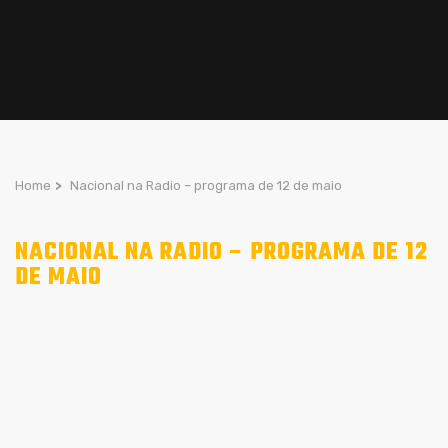
Home
>
Nacional na Radio – programa de 12 de maio
NACIONAL NA RADIO – PROGRAMA DE 12
DE MAIO