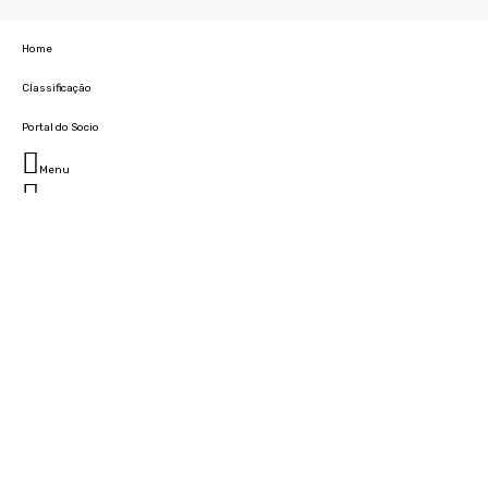
Home
Classificação
Portal do Socio
Menu
Fechar
Home
Clube
História
Marcha
Sede
Instalações
Cidade Desportiva
Estádio da Madeira