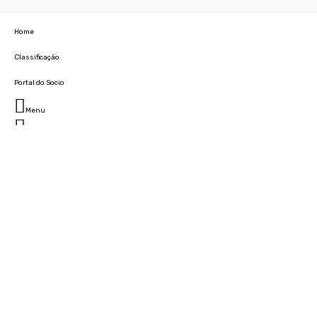
Home
Classificação
Portal do Socio
Menu
Fechar
Home
Clube
História
Marcha
Sede
Instalações
Cidade Desportiva
Estádio da Madeira