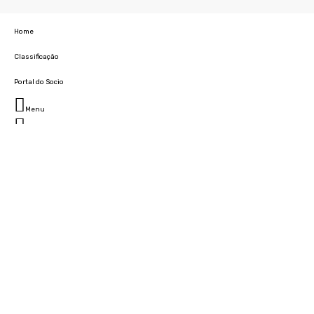
Home
Classificação
Portal do Socio
Menu
Fechar
Home
Clube
História
Marcha
Sede
Instalações
Cidade Desportiva
Estádio da Madeira