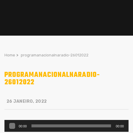
Home
>
programanacionalnaradio-26012022
PROGRAMANACIONALNARADIO-
26012022
26 JANEIRO, 2022
Reprodutor
00:00
00:00
de