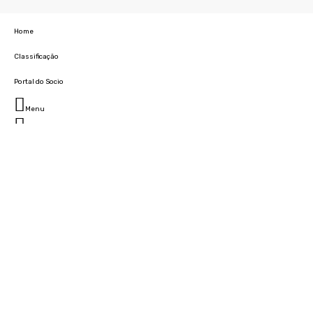
Home
Classificação
Portal do Socio
Menu
Fechar
Home
Clube
História
Marcha
Sede
Instalações
Cidade Desportiva
Estádio da Madeira