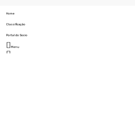
Home
Classificação
Portal do Socio
Menu
Fechar
Home
Clube
História
Marcha
Sede
Instalações
Cidade Desportiva
Estádio da Madeira