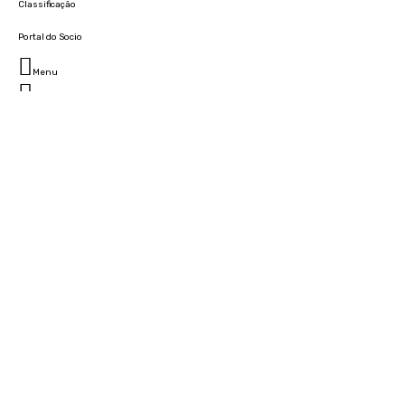
Classificação
Portal do Socio
Menu
Fechar
Home
Clube
História
Marcha
Sede
Instalações
Cidade Desportiva
Estádio da Madeira
Cristiano Ronaldo Campus Futebol
Museu