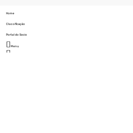
Home
Classificação
Portal do Socio
Menu
Fechar
Home
Clube
História
Marcha
Sede
Instalações
Cidade Desportiva
Estádio da Madeira