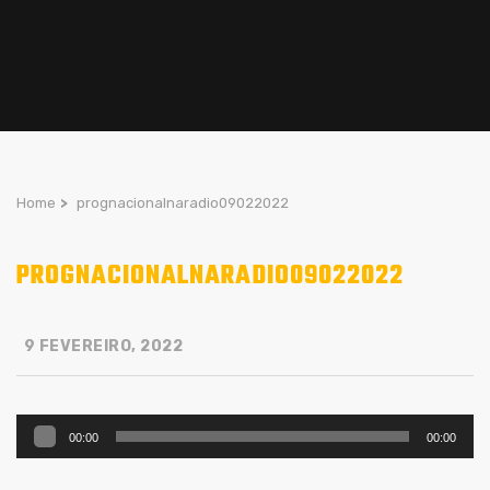
Home
>
prognacionalnaradio09022022
PROGNACIONALNARADIO09022022
9 FEVEREIRO, 2022
Reprodutor
00:00
00:00
de
áudio