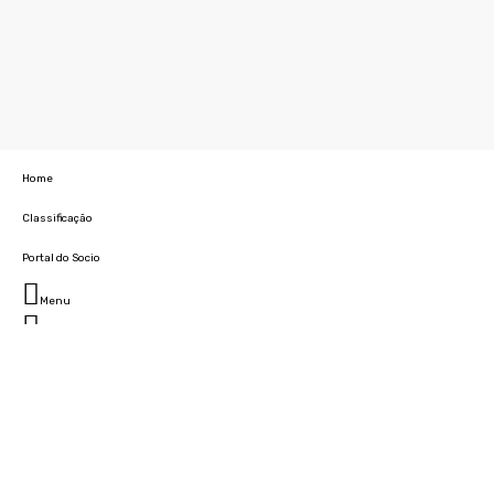
Home
Classificação
Portal do Socio
Menu
Fechar
Home
Clube
História
Marcha