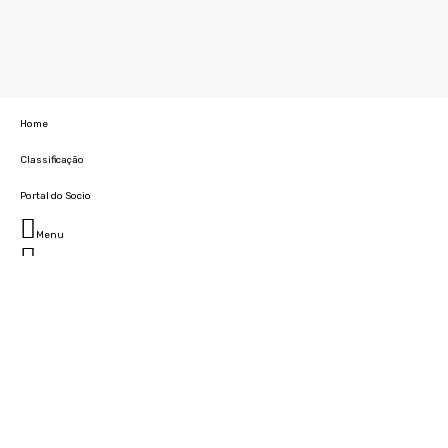
Home
Classificação
Portal do Socio
Menu
Fechar
Home
Clube
História
Marcha
Sede