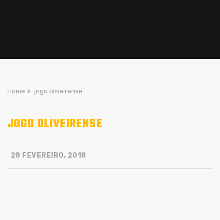
Home
>
jogo oliveirense
JOGO OLIVEIRENSE
28 FEVEREIRO, 2018