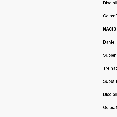
Discipl
Golos: 
NACIO
Daniel,
Suplent
Treina
Substit
Discipl
Golos: 