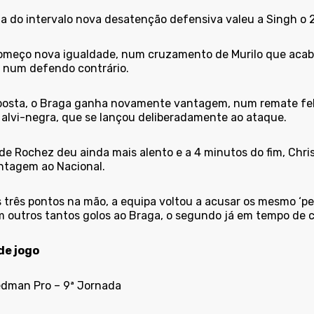
a do intervalo nova desatenção defensiva valeu a Singh o 2
omeço nova igualdade, num cruzamento de Murilo que acabo
r num defendo contrário.
posta, o Braga ganha novamente vantagem, num remate feli
 alvi-negra, que se lançou deliberadamente ao ataque.
de Rochez deu ainda mais alento e a 4 minutos do fim, Chri
ntagem ao Nacional.
 três pontos na mão, a equipa voltou a acusar os mesmo ‘p
m outros tantos golos ao Braga, o segundo já em tempo de
de jogo
edman Pro – 9ª Jornada