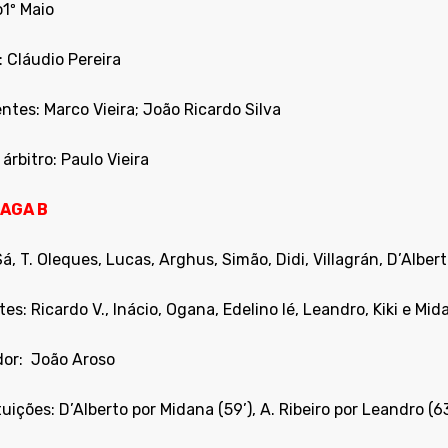
1º Maio
: Cláudio Pereira
ntes: Marco Vieira; João Ricardo Silva
árbitro: Paulo Vieira
RAGA B
á, T. Oleques, Lucas, Arghus, Simão, Didi, Villagrán, D’Alberto
es: Ricardo V., Inácio, Ogana, Edelino Ié, Leandro, Kiki e Mid
or:
João Aroso
uições: D’Alberto por Midana (59’), A. Ribeiro por Leandro (63’)