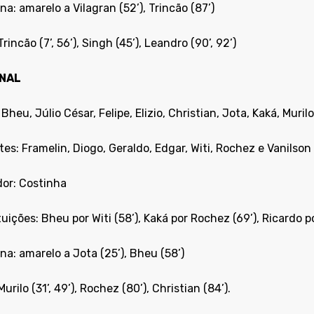
ina: amarelo a Vilagran (52’), Trincão (87’)
Trincão (7’, 56’), Singh (45’), Leandro (90’, 92’)
NAL
 Bheu, Júlio César, Felipe, Elizio, Christian, Jota, Kaká, Mur
es: Framelin, Diogo, Geraldo, Edgar, Witi, Rochez e Vanilson
dor: Costinha
uições: Bheu por Witi (58’), Kaká por Rochez (69’), Ricardo po
ina: amarelo a Jota (25’), Bheu (58’)
Murilo (31’, 49’), Rochez (80’), Christian (84’).