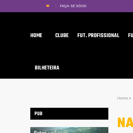
FAÇA-SE SÓCIO
HOME
CLUBE
FUT. PROFISSIONAL
F
BILHETEIRA
Home
>
PUB
NA