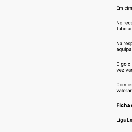
Em cim
No rec
tabela
Na res
equipa
O golo 
vez va
Com os
valera
Ficha 
Liga L