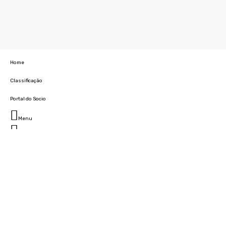
Home
Classificação
Portal do Socio
Menu
Fechar
Home
Clube
História
Marcha
Sede