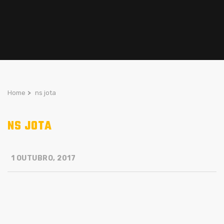
Home
>
ns jota
NS JOTA
1 OUTUBRO, 2017