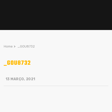
Home
>
_GOU8732
_GOU8732
13 MARÇO, 2021