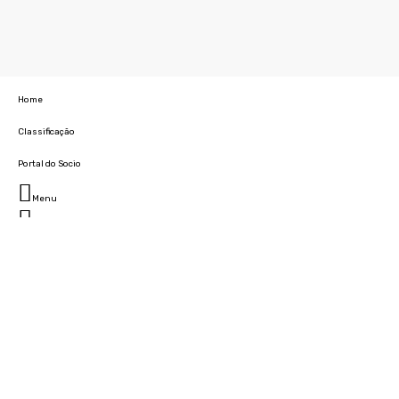
Home
Classificação
Portal do Socio
Menu
Fechar
Home
Clube
História
Marcha
Sede
Instalações