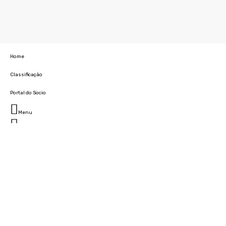
Home
Classificação
Portal do Socio
Menu
Fechar
Home
Clube
História
Marcha
Sede
Instalações