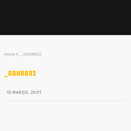
Home
>
_GOU8832
_GOU8832
13 MARÇO, 2021