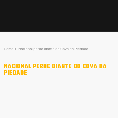
Home
>
Nacional perde diante do Cova da Piedade
NACIONAL PERDE DIANTE DO COVA DA
PIEDADE