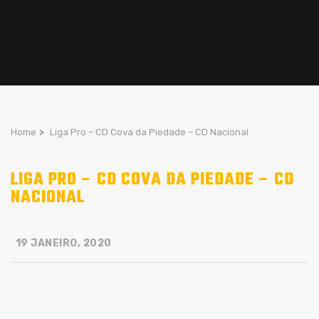
Home
>
Liga Pro – CD Cova da Piedade – CD Nacional
LIGA PRO – CD COVA DA PIEDADE – CD
NACIONAL
19 JANEIRO, 2020