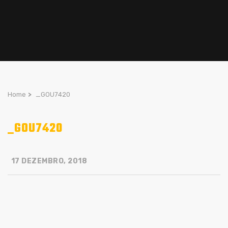
Home
>
_GOU7420
_GOU7420
17 DEZEMBRO, 2018