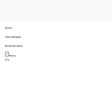
Home
Classificação
Portal do Socio
Menu
Fechar
Home
Clube
História
Marcha
Sede
Instalações