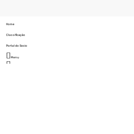
Home
Classificação
Portal do Socio
Menu
Fechar
Home
Clube
História
Marcha
Sede
Instalações
Cidade Desportiva