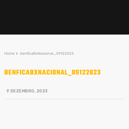
Home
>
benficaBxNacional_09122023
BENFICABXNACIONAL_09122023
9 DEZEMBRO, 2023