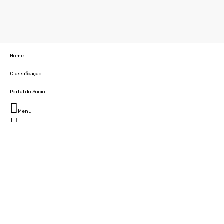
Home
Classificação
Portal do Socio
Menu
Fechar
Home
Clube
História
Marcha
Sede
Instalações