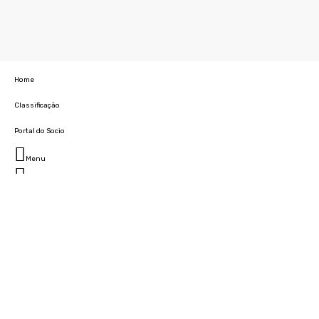
Home
Classificação
Portal do Socio
Menu
Fechar
Home
Clube
História
Marcha
Sede
Instalações