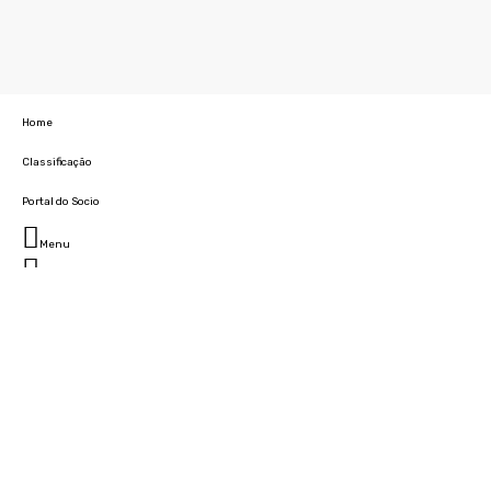
Home
Classificação
Portal do Socio
Menu
Fechar
Home
Clube
História
Marcha
Sede
Instalações