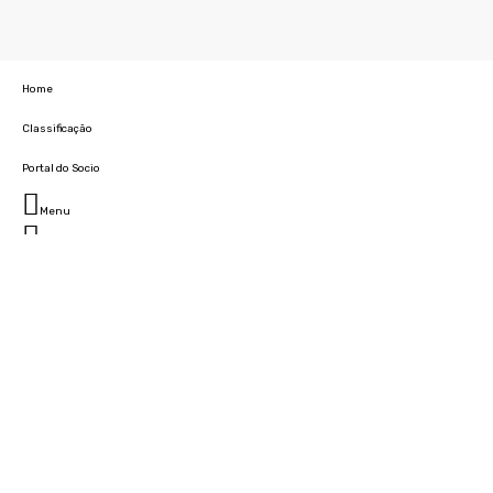
Home
Classificação
Portal do Socio
Menu
Fechar
Home
Clube
História
Marcha
Sede
Instalações
Cidade Desportiva