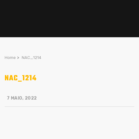
Home
>
NAC_1214
NAC_1214
7 MAIO, 2022