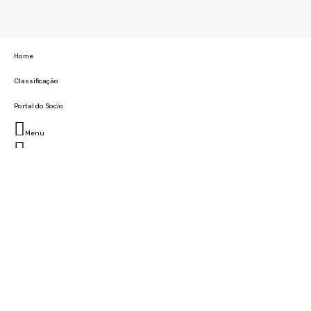
Home
Classificação
Portal do Socio
Menu
Fechar
Home
Clube
História
Marcha
Sede
Instalações
Cidade Desportiva