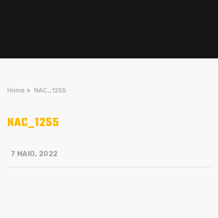
Home
>
NAC_1255
NAC_1255
7 MAIO, 2022