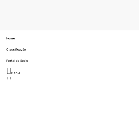
Home
Classificação
Portal do Socio
Menu
Fechar
Home
Clube
História
Marcha
Sede