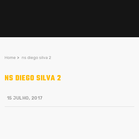
Home
>
ns diego silva 2
NS DIEGO SILVA 2
15 JULHO, 2017