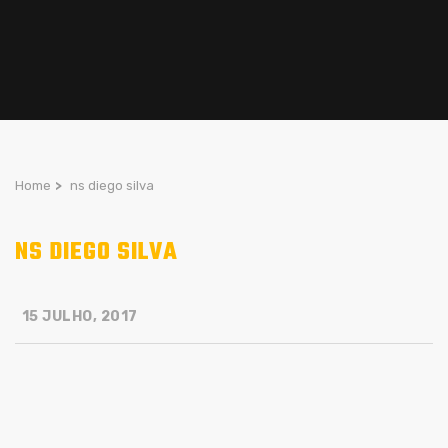
Home
>
ns diego silva
NS DIEGO SILVA
15 JULHO, 2017