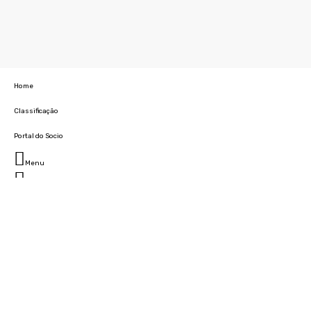
Home
Classificação
Portal do Socio
Menu
Fechar
Home
Clube
História
Marcha
Sede