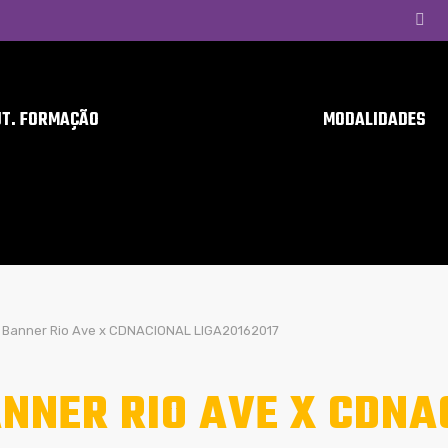
UT. FORMAÇÃO
MODALIDADES
Banner Rio Ave x CDNACIONAL LIGA20162017
NNER RIO AVE X CDNA