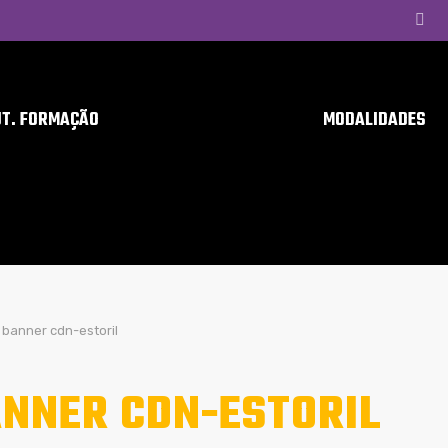
UT. FORMAÇÃO
MODALIDADES
banner cdn-estoril
NNER CDN-ESTORIL