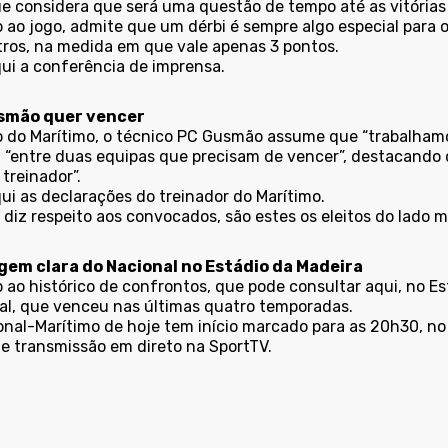
ue considera que será uma questão de tempo até as vitória
 ao jogo, admite que um dérbi é sempre algo especial para 
tros, na medida em que vale apenas 3 pontos.
ui
a conferência de imprensa.
smão quer vencer
o do Marítimo, o técnico PC Gusmão assume que “trabalham
 “entre duas equipas que precisam de vencer”, destacando qu
treinador”.
ui
as declarações do treinador do Marítimo.
 diz respeito aos convocados, são
estes
os eleitos do lado m
em clara do Nacional no Estádio da Madeira
 ao histórico de confrontos, que pode consultar
aqui
, no E
al, que venceu nas últimas quatro temporadas.
onal-Marítimo de hoje tem início marcado para as 20h30, no
e transmissão em direto na SportTV.