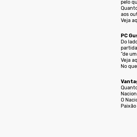
pelo q
Quanto
aos ou
Veja
aq
PC Gu
Do lad
partida
“de um 
Veja
aq
No que
Vantag
Quanto
Nacion
O Naci
Paixão