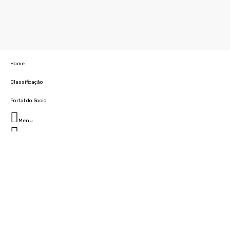
Home
Classificação
Portal do Socio
Menu
Fechar
Home
Clube
História
Marcha
Sede