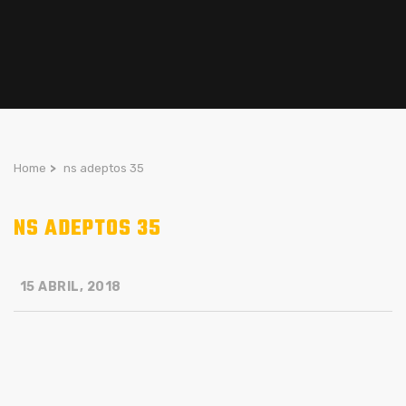
Home
>
ns adeptos 35
NS ADEPTOS 35
15 ABRIL, 2018