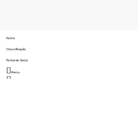
Home
Classificação
Portal do Socio
Menu
Fechar
Home
Clube
História
Marcha
Sede