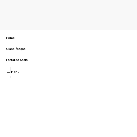
Home
Classificação
Portal do Socio
Menu
Fechar
Home
Clube
História
Marcha
Sede