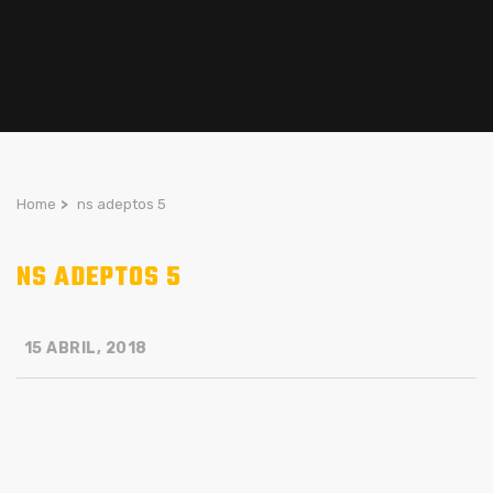
Home
>
ns adeptos 5
NS ADEPTOS 5
15 ABRIL, 2018